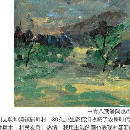
中青八期潘闻丞/
川县乾坤湾镇碾畔村，30孔原生态窑洞收藏了农耕时
种树木，村民友善、热情。我用主观的颜色表现村容新