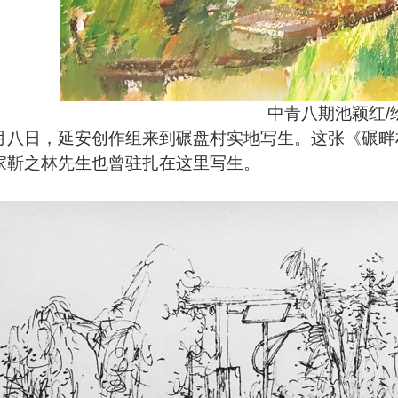
中青八期池颖红/
月八日，延安创作组来到碾盘村实地写生。这张《碾畔
家靳之林先生也曾驻扎在这里写生。