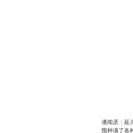
潘闻丞：延
围种满了各