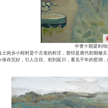
中青十期梁剑/绘
县土岗乡小程村是个古老的村庄，曾经是唐代初期修文
今保存完好，引人注目。初到延川，看见千年的窑洞，