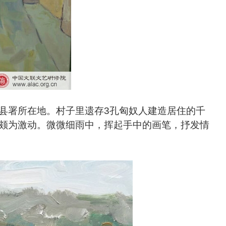
县署所在地。村子里遗存3孔匈奴人建造居住的千
颇为激动。微微细雨中，挥起手中的画笔，抒发情