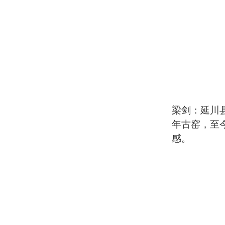
梁剑：延川
年古窑，至
感。