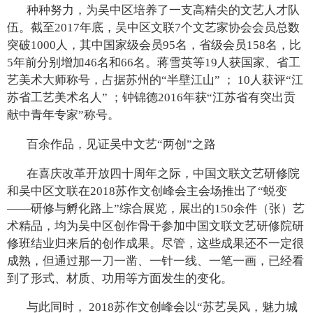
种种努力，为吴中区培养了一支高精尖的文艺人才队
伍。截至2017年底，吴中区文联7个文艺家协会会员总数
突破1000人，其中国家级会员95名，省级会员158名，比
5年前分别增加46名和66名。蒋雪英等19人获国家、省工
艺美术大师称号，占据苏州的“半壁江山” ； 10人获评“江
苏省工艺美术名人” ；钟锦德2016年获“江苏省有突出贡
献中青年专家”称号。
百余作品，见证吴中文艺“两创”之路
在喜庆改革开放四十周年之际，中国文联文艺研修院
和吴中区文联在2018苏作文创峰会主会场推出了“蜕变
——研修与孵化路上”综合展览，展出的150余件（张）艺
术精品，均为吴中区创作骨干参加中国文联文艺研修院研
修班结业归来后的创作成果。尽管，这些成果还不一定很
成熟，但通过那一刀一凿、一针一线、一笔一画，已经看
到了形式、材质、功用等方面发生的变化。
与此同时， 2018苏作文创峰会以“苏艺吴风，魅力城