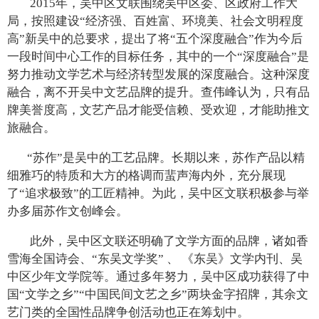
2015年，吴中区文联围绕吴中区委、区政府工作大
局，按照建设“经济强、百姓富、环境美、社会文明程度
高”新吴中的总要求，提出了将“五个深度融合”作为今后
一段时间中心工作的目标任务，其中的一个“深度融合”是
努力推动文学艺术与经济转型发展的深度融合。这种深度
融合，离不开吴中文艺品牌的提升。查伟峰认为，只有品
牌美誉度高，文艺产品才能受信赖、受欢迎，才能助推文
旅融合。
“苏作”是吴中的工艺品牌。长期以来，苏作产品以精
细雅巧的特质和大方的格调而蜚声海内外，充分展现
了“追求极致”的工匠精神。为此，吴中区文联积极参与举
办多届苏作文创峰会。
此外，吴中区文联还明确了文学方面的品牌，诸如香
雪海全国诗会、“东吴文学奖” 、 《东吴》文学内刊、吴
中区少年文学院等。通过多年努力，吴中区成功获得了中
国“文学之乡”“中国民间文艺之乡”两块金字招牌，其余文
艺门类的全国性品牌争创活动也正在筹划中。