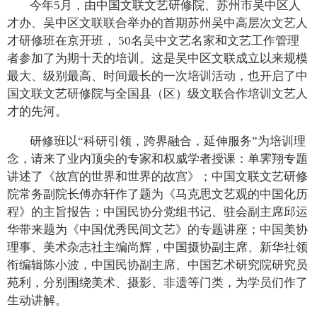
今年5月，由中国文联文艺研修院、苏州市吴中区人
才办、吴中区文联联合举办的首期苏州吴中高层次文艺人
才研修班在京开班， 50名吴中文艺名家和文艺工作管理
者参加了为期十天的培训。这是吴中区文联成立以来规模
最大、级别最高、时间最长的一次培训活动，也开启了中
国文联文艺研修院与全国县（区）级文联合作培训文艺人
才的先河。
研修班以“科研引领，跨界融合，延伸服务”为培训理
念，请来了业内顶尖的专家和权威学者授课：单霁翔专题
讲述了《故宫的世界和世界的故宫》；中国文联文艺研修
院常务副院长傅亦轩作了题为《马克思文艺观的中国化历
程》的主旨报告；中国民协分党组书记、驻会副主席邱运
华带来题为《中国优秀民间文艺》的专题讲座；中国美协
理事、美术杂志社主编尚辉，中国摄协副主席、新华社领
衔编辑陈小波，中国民协副主席、中国艺术研究院研究员
苑利，分别围绕美术、摄影、非遗等门类，为学员们作了
生动讲解。