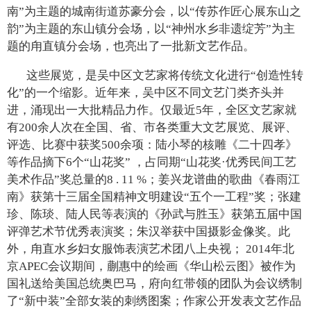
南”为主题的城南街道苏豪分会，以“传苏作匠心展东山之
韵”为主题的东山镇分会场，以“神州水乡非遗绽芳”为主
题的甪直镇分会场，也亮出了一批新文艺作品。
这些展览，是吴中区文艺家将传统文化进行“创造性转
化”的一个缩影。近年来，吴中区不同文艺门类齐头并
进，涌现出一大批精品力作。仅最近5年，全区文艺家就
有200余人次在全国、省、市各类重大文艺展览、展评、
评选、比赛中获奖500余项：陆小琴的核雕《二十四孝》
等作品摘下6个“山花奖” ，占同期“山花奖·优秀民间工艺
美术作品”奖总量的8 . 11 %；姜兴龙谱曲的歌曲《春雨江
南》获第十三届全国精神文明建设“五个一工程”奖；张建
珍、陈琰、陆人民等表演的《孙武与胜玉》获第五届中国
评弹艺术节优秀表演奖；朱汉举获中国摄影金像奖。此
外，甪直水乡妇女服饰表演艺术团八上央视； 2014年北
京APEC会议期间，蒯惠中的绘画《华山松云图》被作为
国礼送给美国总统奥巴马，府向红带领的团队为会议绣制
了“新中装”全部女装的刺绣图案；作家公开发表文艺作品