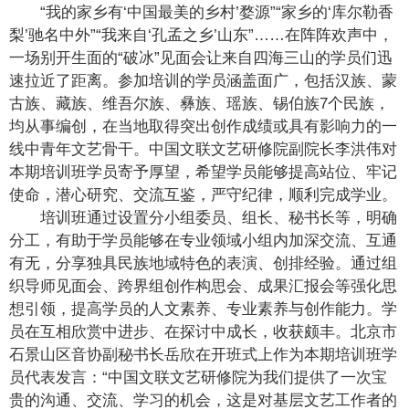
“我的家乡有‘中国最美的乡村’婺源”“家乡的‘库尔勒香
梨’驰名中外”“我来自‘孔孟之乡’山东”……在阵阵欢声中，
一场别开生面的“破冰”见面会让来自四海三山的学员们迅
速拉近了距离。参加培训的学员涵盖面广，包括汉族、蒙
古族、藏族、维吾尔族、彝族、瑶族、锡伯族7个民族，
均从事编创，在当地取得突出创作成绩或具有影响力的一
线中青年文艺骨干。中国文联文艺研修院副院长李洪伟对
本期培训班学员寄予厚望，希望学员能够提高站位、牢记
使命，潜心研究、交流互鉴，严守纪律，顺利完成学业。
培训班通过设置分小组委员、组长、秘书长等，明确
分工，有助于学员能够在专业领域小组内加深交流、互通
有无，分享独具民族地域特色的表演、创排经验。通过组
织导师见面会、跨界组创作构思会、成果汇报会等强化思
想引领，提高学员的人文素养、专业素养与创作能力。学
员在互相欣赏中进步、在探讨中成长，收获颇丰。北京市
石景山区音协副秘书长岳欣在开班式上作为本期培训班学
员代表发言：“中国文联文艺研修院为我们提供了一次宝
贵的沟通、交流、学习的机会，这是对基层文艺工作者的