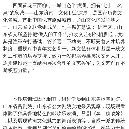
四面荷花三面柳，一城山色半城湖。拥有“七十二名
泉”的泉城——山东济南，文化积淀深厚，是国家历史文
化名城、首批中国优秀旅游城市，龙山文化的发祥地之
一。山东省文联党组成员、副主席姜慧说：“近年来，山
东省文联坚持把‘做人的工作’与推动文艺创作相贯通，尤
其是注重在打基础、管长远上下功夫，不断完善人才培养
制度，重视对中青年文艺骨干、新文艺群体和基层一线文
艺工作者的培养扶持，致力于发掘培养高层次文艺人才，
逐步建设起一支结构层次合理的文艺鲁军，为文艺创作不
断积蓄力量。”
本期培训班因地制宜，组织学员到山东省歌舞剧院、
山东省吕剧院、山东省会大剧院实地采风观摩，现场观看
体验了独具鲁地特色的鼓吹乐表演、吕剧《李二嫂改嫁》
，以及展现黄河文化魅力的舞蹈表演等，自成一派的传统
器乐演奏、青年吕剧演员们绘声绘色的演出、感染力十足