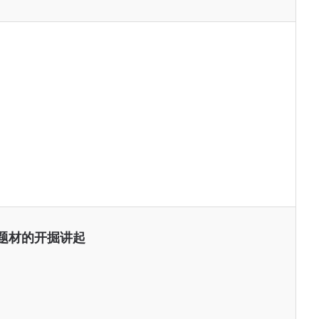
题材的开掘讲起